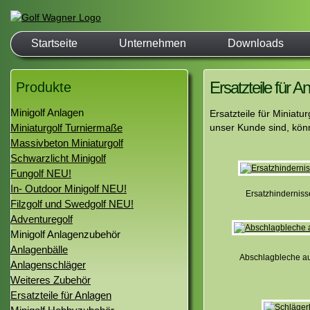
Startseite
Unternehmen
Downloads
Ersatzteile für A
Produkte
Minigolf Anlagen
Ersatzteile für Miniatu
Miniaturgolf Turniermaße
unser Kunde sind, könn
Massivbeton Miniaturgolf
Schwarzlicht Minigolf
Fungolf NEU!
In- Outdoor Minigolf NEU!
Ersatzhindernis
Filzgolf und Swedgolf NEU!
Adventuregolf
Minigolf Anlagenzubehör
Anlagenbälle
Abschlagbleche au
Anlagenschläger
Weiteres Zubehör
Ersatzteile für Anlagen