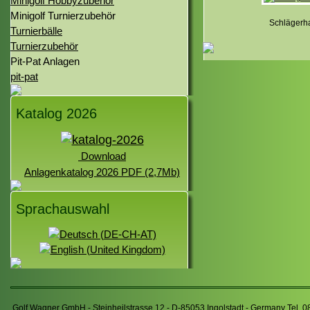
Minigolf Hobbyzubehör
Minigolf Turnierzubehör
Schlägerha
Turnierbälle
Turnierzubehör
Pit-Pat Anlagen
pit-pat
Katalog 2026
Download
Anlagenkatalog 2026 PDF (2,7Mb)
Sprachauswahl
Golf Wagner GmbH - Steinheilstrasse 12 - D-85053 Ingolstadt - Germany Tel. 0