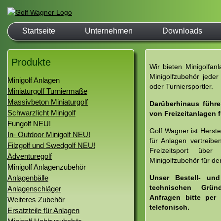
Startseite
Unternehmen
Downloads
Produkte
Wir bieten Minigolfanla
Minigolfzubehör jeder 
Minigolf Anlagen
oder Turniersportler.
Miniaturgolf Turniermaße
Massivbeton Miniaturgolf
Darüberhinaus führe
Schwarzlicht Minigolf
von Freizeitanlagen f
Fungolf NEU!
Golf Wagner ist Herstel
In- Outdoor Minigolf NEU!
für Anlagen vertreibe
Filzgolf und Swedgolf NEU!
Freizeitsport über
Adventuregolf
Minigolfzubehör für de
Minigolf Anlagenzubehör
Anlagenbälle
Unser Bestell- und
technischen Grün
Anlagenschläger
Anfragen bitte per
Weiteres Zubehör
telefonisch.
Ersatzteile für Anlagen