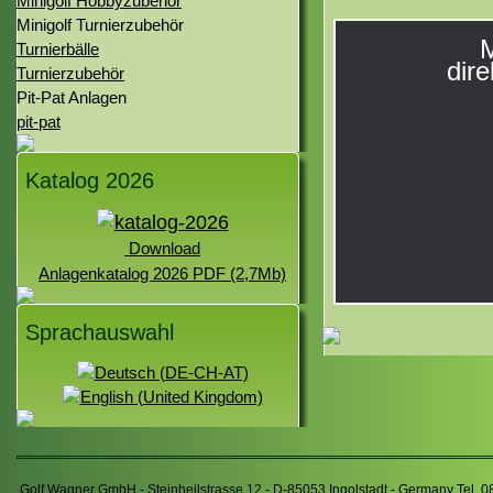
Minigolf Hobbyzubehör
Minigolf Turnierzubehör
M
Turnierbälle
dire
Turnierzubehör
Pit-Pat Anlagen
pit-pat
Katalog 2026
Download
Anlagenkatalog 2026 PDF (2,7Mb)
Sprachauswahl
Golf Wagner GmbH - Steinheilstrasse 12 - D-85053 Ingolstadt - Germany Tel. 0